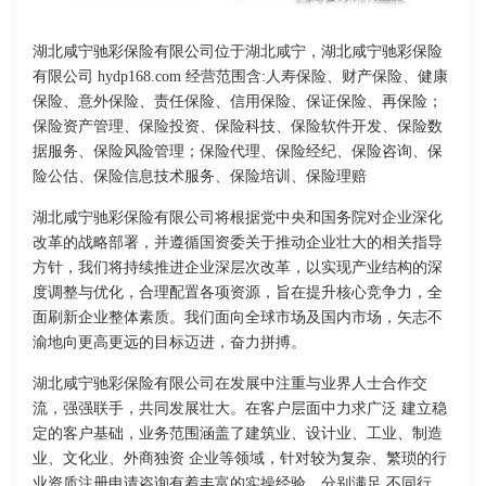
湖北咸宁驰彩保险有限公司位于湖北咸宁，湖北咸宁驰彩保险
有限公司 hydp168.com 经营范围含:人寿保险、财产保险、健康
保险、意外保险、责任保险、信用保险、保证保险、再保险；
保险资产管理、保险投资、保险科技、保险软件开发、保险数
据服务、保险风险管理；保险代理、保险经纪、保险咨询、保
险公估、保险信息技术服务、保险培训、保险理赔
湖北咸宁驰彩保险有限公司将根据党中央和国务院对企业深化
改革的战略部署，并遵循国资委关于推动企业壮大的相关指导
方针，我们将持续推进企业深层次改革，以实现产业结构的深
度调整与优化，合理配置各项资源，旨在提升核心竞争力，全
面刷新企业整体素质。我们面向全球市场及国内市场，矢志不
渝地向更高更远的目标迈进，奋力拼搏。
湖北咸宁驰彩保险有限公司在发展中注重与业界人士合作交
流，强强联手，共同发展壮大。在客户层面中力求广泛 建立稳
定的客户基础，业务范围涵盖了建筑业、设计业、工业、制造
业、文化业、外商独资 企业等领域，针对较为复杂、繁琐的行
业资质注册申请咨询有着丰富的实操经验，分别满足 不同行